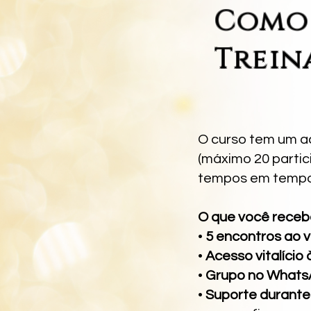
Como 
Trei
O curso tem um a
(máximo 20 partic
tempos em tempos
O que você recebe
•
5 encontros ao 
•
Acesso vitalício
•
Grupo no What
•
Suporte durante