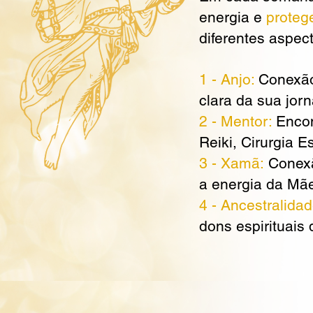
energia e
proteg
diferentes aspect
1 - Anjo:
Conexão 
clara da sua jor
2 - Mentor:
Encon
Reiki, Cirurgia E
3 - Xamã:
Conexã
a energia da Mãe
4 - Ancestralida
dons espirituais