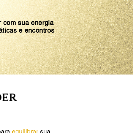
r com sua energia
áticas e encontros
der
para
equilibrar
sua