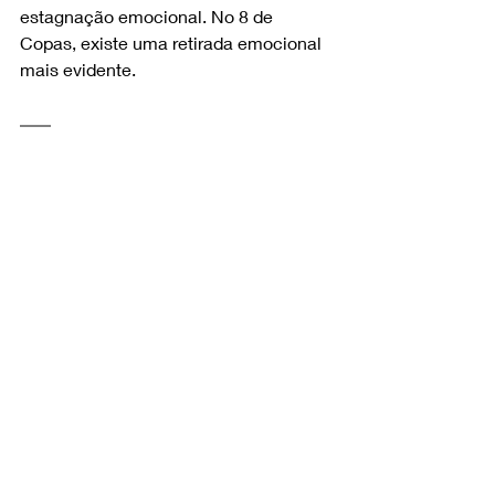
estagnação emocional. No 8 de 
Copas, existe uma retirada emocional 
mais evidente.
Um erro comum ao 
interpretar o 4 de Copas 
no Tarô
Um erro frequente é tratar o 4 de 
Copas como sinônimo automático de 
rejeição. Isso simplifica demais a carta.
Outro erro é suavizá-la demais, como 
se ela mostrasse apenas introspecção 
leve. Em muitos casos, o 4 de Copas 
aponta mesmo um bloqueio afetivo 