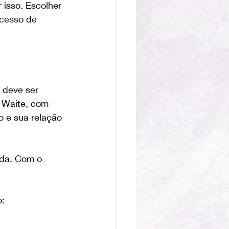
isso. Escolher 
cesso de 
 deve ser 
e Waite, com 
o e sua relação 
ida. Com o 
o: