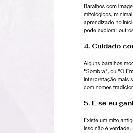
Baralhos com imagen
mitológicos, minimal
aprendizado no iníc
pode explorar outro
4. Cuidado c
Alguns baralhos mod
"Sombra", ou "O Enf
interpretação mais s
com nomes tradicio
5. E se eu ga
Existe um mito anti
isso não é verdade.