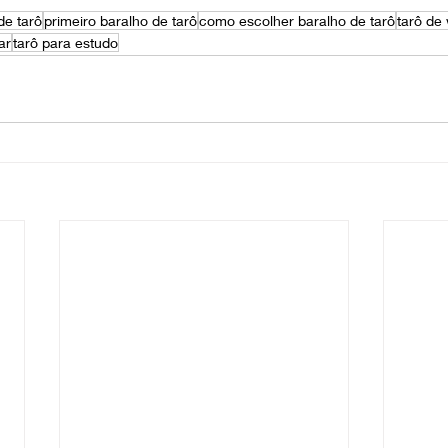
de tarô
primeiro baralho de tarô
como escolher baralho de tarô
tarô de
ar
tarô para estudo