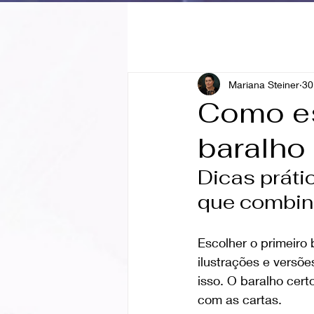
Mariana Steiner
30
Como es
baralho 
Dicas práti
que combin
Escolher o primeiro 
ilustrações e versõe
isso. O baralho cert
com as cartas.