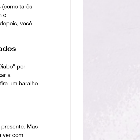
 (como tarôs 
m o 
depois, você 
ados
Diabo" por 
ar a 
fira um baralho 
 presente. Mas 
a ver com 