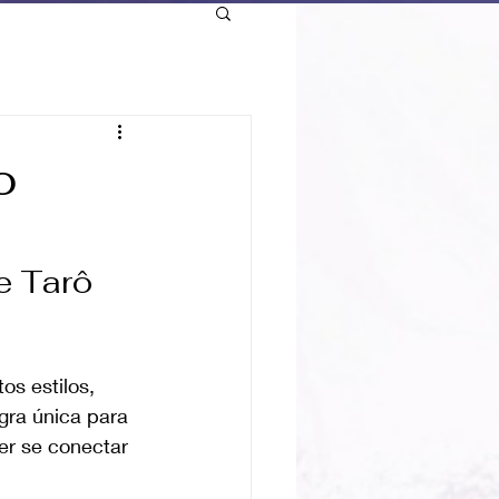
o
e Tarô 
os estilos, 
gra única para 
er se conectar 