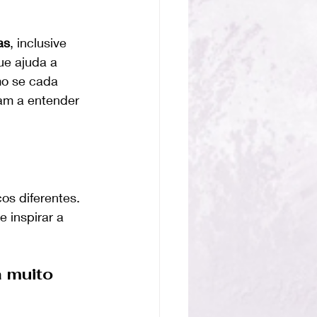
as
, inclusive 
ue ajuda a 
mo se cada 
am a entender 
os diferentes. 
 inspirar a 
 muito 