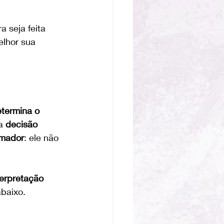
 seja feita 
lhor sua 
termina o 
a 
decisão 
rmador
: ele não 
terpretação 
abaixo.