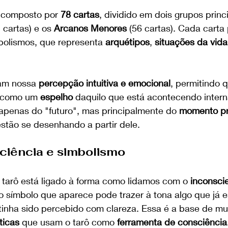
 composto por 
78 cartas
, dividido em dois grupos princi
2 cartas) e os 
Arcanos Menores
 (56 cartas). Cada carta
olismos, que representa 
arquétipos
, 
situações da vida
am nossa 
percepção intuitiva e emocional
, permitindo q
e como um 
espelho
 daquilo que está acontecendo inter
a apenas do "futuro", mas principalmente do 
momento pr
estão se desenhando a partir dele.
sciência e simbolismo
tarô está ligado à forma como lidamos com o 
inconsci
o símbolo que aparece pode trazer à tona algo que já e
tinha sido percebido com clareza. Essa é a base de mu
ticas
 que usam o tarô como 
ferramenta de consciência