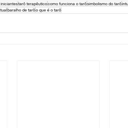
 iniciantes
tarô terapêutico
como funciona o tarô
simbolismo do tarô
int
itual
baralho de tarô
o que é o tarô