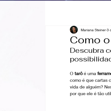
Mariana Steiner
3 
Como o 
Descubra co
possibilida
O 
tarô
 é uma 
ferram
como é que cartas c
vida de alguém? Nes
por que ele é tão ut