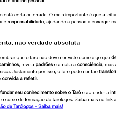
exão e análise pessoal
. 
stá certa ou errada. O mais importante é que a leitura
za
 e 
responsabilidade
, ajudando a pessoa a enxergar me
enta, não verdade absoluta
 lembrar que o tarô não deve ser visto como algo que 
de
caminhos
, revela 
padrões
 e amplia a 
consciência
, mas 
soa. Justamente por isso, o tarô pode ser tão 
transfo
 
convida a refletir
.
fundar seu conhecimento sobre o Tarô
 e aprender a 
in
 o curso de formação de tarólogos. Saiba mais no link 
o de Tarólogos – Saiba mais!