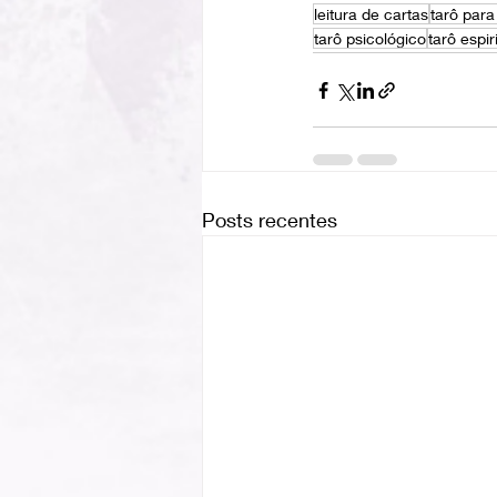
leitura de cartas
tarô para
tarô psicológico
tarô espir
Posts recentes