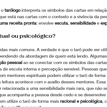
 o 
tarólogo
 interpreta os símbolos das cartas em relaçã
 que está nas cartas com o contexto e a vivência da pe
uma receita pronta
: envolve 
escuta
, 
sensibilidade
 e 
exp
itual ou psicológico?
das mais comuns. A verdade é que o tarô pode ser util
ependendo da abordagem de quem está lendo. Algumas
ição pessoal
 ao se conectar com os símbolos das carta
 de escuta interna e percepção sensível. Pessoas que
m mentores espirituais podem utilizar o tarô de forma 
 a leitura acontece com o auxílio desses mentores. Essa
r relacionada a uma sensibilidade mais rara, que não s
que acompanha a pessoa desde cedo e se desenvolve 
m utilize o tarô de forma mais 
racional e psicológica
, 