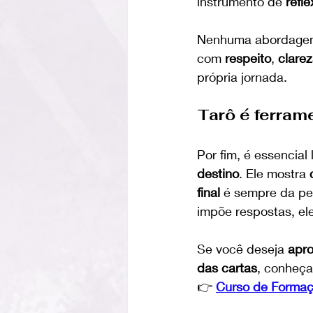
instrumento de 
refl
Nenhuma abordagem e
com 
respeito
, 
clare
própria jornada.
Tarô é ferram
Por fim, é essencial
destino
. Ele mostra 
final
 é sempre da pes
impõe respostas, ele
Se você deseja 
apro
das cartas
, conheça
👉 
Curso de Formaçã