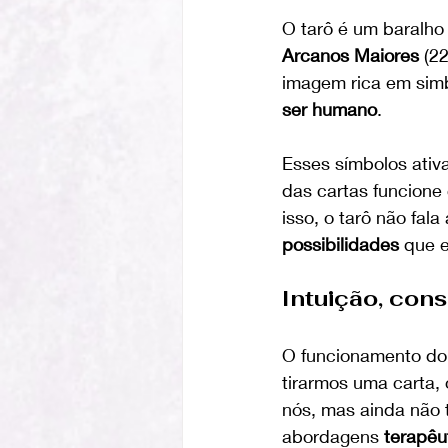
O tarô é um baralho
Arcanos Maiores
 (2
imagem rica em simb
ser humano
.
Esses símbolos ativ
das cartas funcion
isso, o tarô não fal
possibilidades
 que 
Intuição, con
O funcionamento do 
tirarmos uma carta, 
nós, mas ainda não 
abordagens 
terapêu