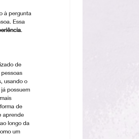
o à pergunta 
ssoa. Essa 
eriência
.
izado de 
 pessoas 
s, usando o 
 já possuem 
mais 
 forma de 
e aprende 
ao longo da 
como um 