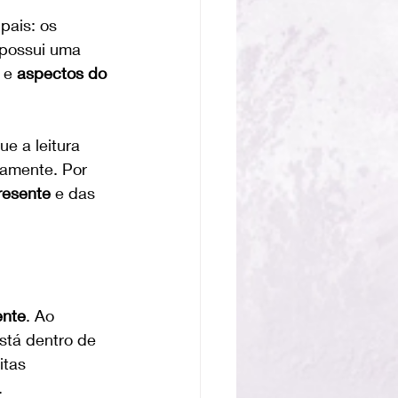
pais: os 
 possui uma 
 e 
aspectos do 
ue a leitura 
namente. Por 
esente
 e das 
ente
. Ao 
stá dentro de 
itas 
.