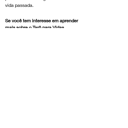
vida passada.
Se você tem interesse em aprender 
mais sobre o Tarô para Vidas 
Passadas, pode conferir o 
curso 
oferecido por Mariana Steiner
. Caso 
tenha dúvidas ou perguntas sobre o 
curso, sinta-se à vontade para deixar 
seus comentários.
tarô
Tarô Vidas Passadas
Tarô
Posts recentes
Ver tudo