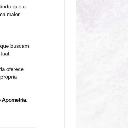
tindo que a 
ma maior 
s que buscam 
ual. 
ia oferece 
própria 
 Apometria.