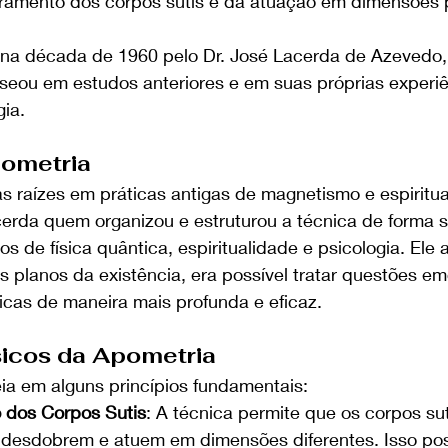
amento dos corpos sutis e da atuação em dimensões p
a na década de 1960 pelo Dr. José Lacerda de Azevedo
aseou em estudos anteriores e em suas próprias experiê
gia.
pometria
s raízes em práticas antigas de magnetismo e espiritua
acerda quem organizou e estruturou a técnica de forma s
 de física quântica, espiritualidade e psicologia. Ele 
s planos da existência, era possível tratar questões em
ticas de maneira mais profunda e eficaz.
sicos da Apometria
ia em alguns princípios fundamentais:
dos Corpos Sutis
: A técnica permite que os corpos su
e desdobrem e atuem em dimensões diferentes. Isso pos