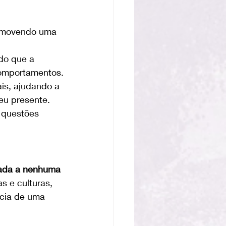
romovendo uma 
do que a 
omportamentos.
is, ajudando a 
eu presente.
e questões 
lada a nenhuma 
s e culturas, 
ncia de uma 