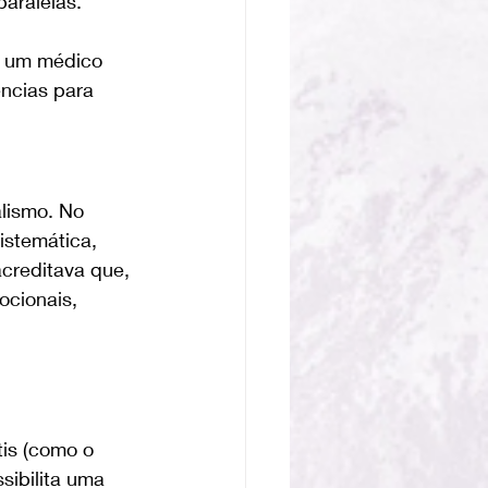
aralelas. 
, um médico 
ncias para 
lismo. No 
istemática, 
acreditava que, 
ocionais, 
tis (como o 
sibilita uma 