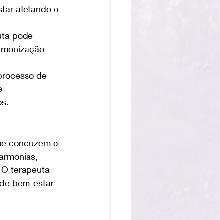
tar afetando o 
uta pode 
armonização 
 processo de 
e 
os.
ue conduzem o 
armonias, 
 O terapeuta 
 de bem-estar 