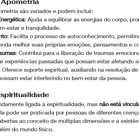
 Apometria
ometria são variados e podem incluir:
nergética
: Ajuda a equilibrar as energias do corpo, p
-estar e tranquilidade.
nto
: Facilita o processo de autoconhecimento, permitin
nda melhor suas próprias emoções, pensamentos e c
raumas
: Contribui para a liberação de traumas emociona
ar experiências passadas que possam estar afetando s
: Oferece suporte espiritual, auxiliando na resolução d
 possam estar interferindo no bem-estar da pessoa.
spiritualidade
ndamente ligada à espiritualidade, mas 
não está vincu
Ela pode ser praticada por pessoas de diferentes crença
bertas ao conceito de múltiplas dimensões e à existê
 além do mundo físico. 