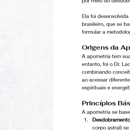
por meio do desdobr
Ela foi desenvolvid
brasileiro, que se b
formular a metodolo
Origens da A
A apometria tem sua
entanto, foi o Dr. L
combinando conceitos
ao acessar diferente
espirituais e energé
Princípios Bá
A apometria se base
Desdobramento 
corpo astral) s