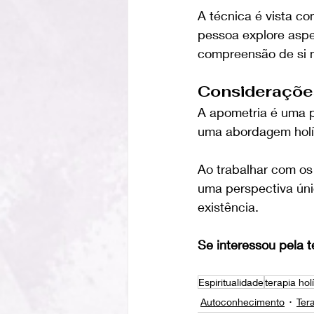
A técnica é vista c
pessoa explore aspe
compreensão de si 
Considerações
A apometria é uma p
uma abordagem holís
Ao trabalhar com os
uma perspectiva úni
existência. 
Se interessou pela t
Espiritualidade
terapia hol
Autoconhecimento
Tera