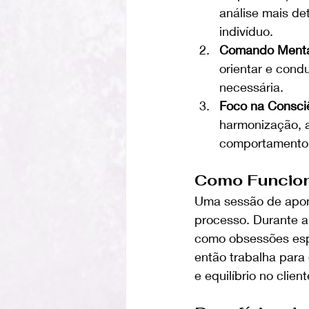
análise mais de
indivíduo.
Comando Menta
orientar e cond
necessária.
Foco na Consci
harmonização, a
comportamento 
Como Funcion
Uma sessão de apom
processo. Durante a
como obsessões espi
então trabalha para
e equilíbrio no client