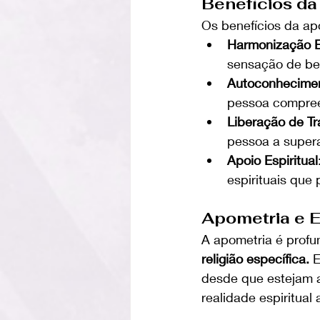
Benefícios da
Os benefícios da ap
Harmonização E
sensação de bem
Autoconhecime
pessoa compree
Liberação de T
pessoa a super
Apoio Espiritual
espirituais que
Apometria e E
A apometria é profu
religião específica.
 
desde que estejam a
realidade espiritual