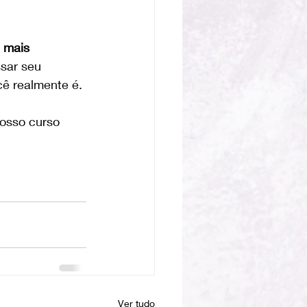
 mais 
sar seu 
ê realmente é.
osso curso 
Ver tudo