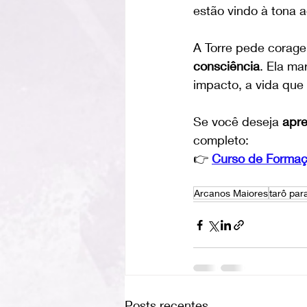
estão vindo à tona 
A Torre pede corage
consciência
. Ela ma
impacto, a vida que
Se você deseja 
apre
completo:
👉 
Curso de Formaçã
Arcanos Maiores
tarô para
Posts recentes