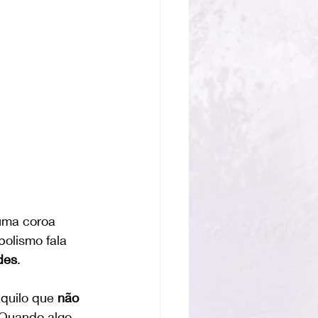
uma coroa 
olismo fala 
des
.
quilo que 
não 
 Quando algo 