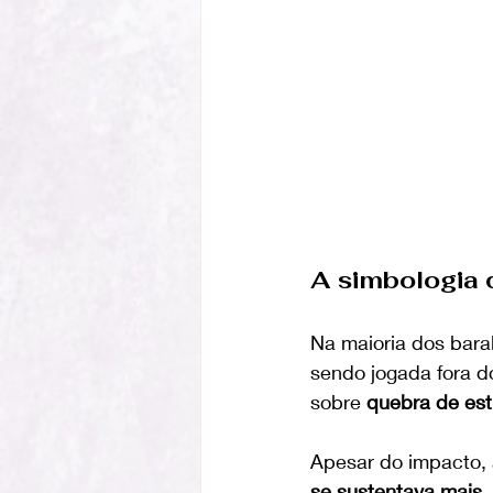
A simbologia 
Na maioria dos bara
sendo jogada fora do
sobre 
quebra de est
Apesar do impacto, 
se sustentava mais
,