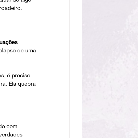
rdadeiro.
tuações 
colapso de uma 
s, é preciso 
a. Ela quebra 
ndo com 
 verdades 