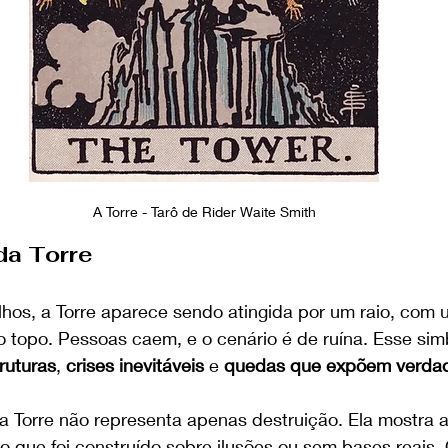
A Torre - Tarô de Rider Waite Smith
da Torre
lhos, a Torre aparece sendo atingida por um raio, com 
 topo. Pessoas caem, e o cenário é de ruína. Esse simb
ruturas
, 
crises inevitáveis
 e 
quedas que expõem verda
a Torre não representa apenas destruição. Ela mostra a
 o que foi construído sobre ilusões ou sem bases reais.