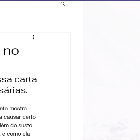
e no
sa carta 
sárias.
nte mostra 
 causar certo 
além do susto 
a e como ela 