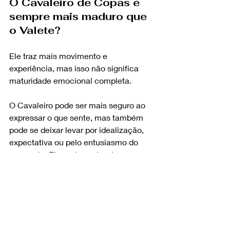
O Cavaleiro de Copas é 
sempre mais maduro que 
o Valete?
Ele traz mais movimento e 
experiência, mas isso não significa 
maturidade emocional completa.
O Cavaleiro pode ser mais seguro ao 
expressar o que sente, mas também 
pode se deixar levar por idealização, 
expectativa ou pelo entusiasmo do 
momento. Ele pode gostar da 
conquista e da experiência romântica 
sem necessariamente saber sustentar 
o vínculo depois.
O Valete é mais inexperiente. O 
Cavaleiro é mais ativo e direcionado. 